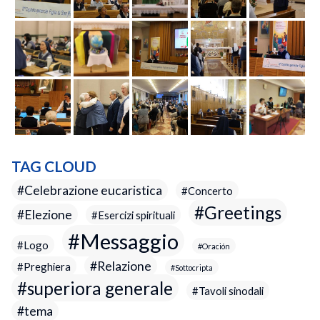
TAG CLOUD
Celebrazione eucaristica
Concerto
Greetings
Elezione
Esercizi spirituali
Messaggio
Logo
Oración
Relazione
Preghiera
Sottocripta
superiora generale
Tavoli sinodali
tema