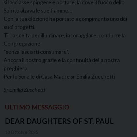
si lasciasse spingere e portare, la dove il fuoco dello
Spirito alzava le sue fiamme…
Con la tua elezione ha portato a compimento uno dei
suoi progetti.
Ti ha scelta per illuminare, incoraggiare, condurre la
Congregazione
”senza lasciarti consumare”.
Ancora il nostro grazie e la continuità della nostra
preghiera.
Per le Sorelle di Casa Madre sr Emilia Zucchetti
Sr Emilia Zucchetti
ULTIMO MESSAGGIO
DEAR DAUGHTERS OF ST. PAUL
13 Ottobre 2025