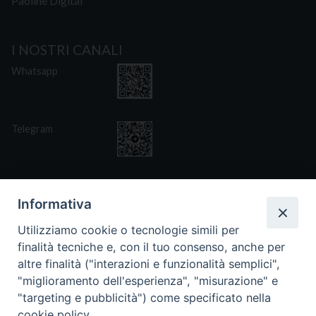
Paoline Digital
I NOSTRI CANALI
Whatsapp
Telegram
Informativa
Utilizziamo cookie o tecnologie simili per
CONTATTI
finalità tecniche e, con il tuo consenso, anche per
Via San Giovanni Eudes 25, Roma
altre finalità ("interazioni e funzionalità semplici",
06. 661.30.39
"miglioramento dell'esperienza", "misurazione" e
fsp@paoline.org
"targeting e pubblicità") come specificato nella
cookie policy.
- Privacy Policy