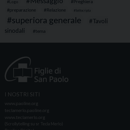
Messaggio
Preghiera
Logo
preparazione
Relazione
Sottocripta
superiora generale
Tavoli
sinodali
tema
I NOSTRI SITI
www.paoline.org
teclamerlo.paoline.org
www.teclamerlo.org
(Scrollytelling su sr Tecla Merlo)