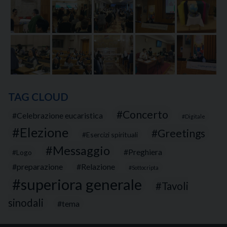
TAG CLOUD
Concerto
Celebrazione eucaristica
Digitale
Elezione
Greetings
Esercizi spirituali
Messaggio
Preghiera
Logo
preparazione
Relazione
Sottocripta
superiora generale
Tavoli
sinodali
tema