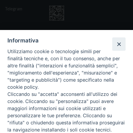
Telegram
Informativa
Utilizziamo cookie o tecnologie simili per
CONTATTI
finalità tecniche e, con il tuo consenso, anche per
Via San Giovanni Eudes 25, Roma
altre finalità ("interazioni e funzionalità semplici",
06. 661.30.39
"miglioramento dell'esperienza", "misurazione" e
fsp@paoline.org
"targeting e pubblicità") come specificato nella
cookie policy.
- Privacy Policy
- Cookie Policy
Cliccando su "accetta" acconsenti all'utilizzo dei
- Aggiorna Preferenze Cookies
cookie. Cliccando su "personalizza" puoi avere
maggiori informazioni sui cookie utilizzati e
personalizzare le tue preferenze. Cliccando su
"rifiuta" o chiudendo questa informativa proseguirai
la navigazione installando i soli cookie tecnici.