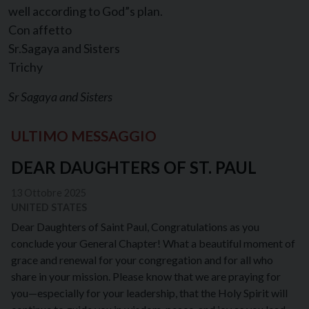
well according to God”s plan.
Con affetto
Sr.Sagaya and Sisters
Trichy
Sr Sagaya and Sisters
ULTIMO MESSAGGIO
DEAR DAUGHTERS OF ST. PAUL
13 Ottobre 2025
UNITED STATES
Dear Daughters of Saint Paul, Congratulations as you
conclude your General Chapter! What a beautiful moment of
grace and renewal for your congregation and for all who
share in your mission. Please know that we are praying for
you—especially for your leadership, that the Holy Spirit will