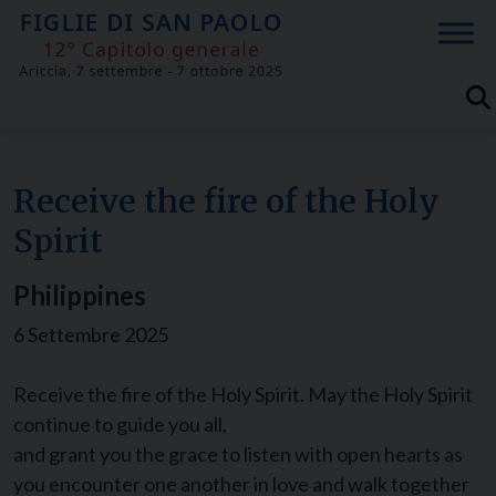
Skip
to
content
Receive the fire of the Holy
Spirit
Philippines
6 Settembre 2025
Receive the fire of the Holy Spirit. May the Holy Spirit
continue to guide you all,
and grant you the grace to listen with open hearts as
you encounter one another in love and walk together