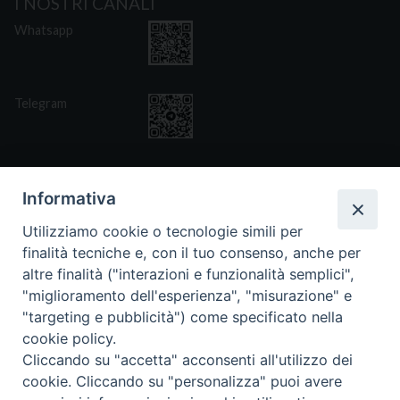
I NOSTRI CANALI
Whatsapp
Telegram
Informativa
Utilizziamo cookie o tecnologie simili per
CONTATTI
finalità tecniche e, con il tuo consenso, anche per
Via San Giovanni Eudes 25, Roma
altre finalità ("interazioni e funzionalità semplici",
06. 661.30.39
"miglioramento dell'esperienza", "misurazione" e
fsp@paoline.org
"targeting e pubblicità") come specificato nella
cookie policy.
- Privacy Policy
- Cookie Policy
Cliccando su "accetta" acconsenti all'utilizzo dei
- Aggiorna Preferenze Cookies
cookie. Cliccando su "personalizza" puoi avere