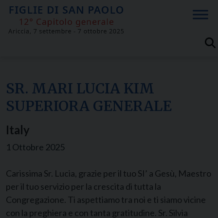
Skip
to
content
SR. MARI LUCIA KIM
SUPERIORA GENERALE
Italy
1 Ottobre 2025
Carissima Sr. Lucia, grazie per il tuo SI’ a Gesù, Maestro
per il tuo servizio per la crescita di tutta la
Congregazione. Ti aspettiamo tra noi e ti siamo vicine
con la preghiera e con tanta gratitudine. Sr. Silvia