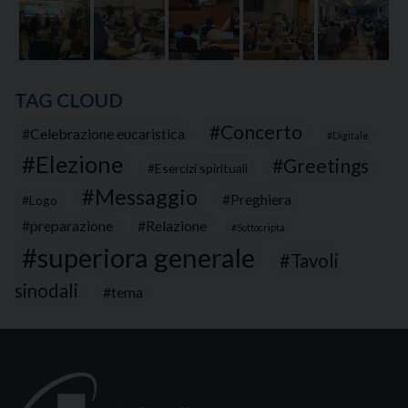
TAG CLOUD
Concerto
Celebrazione eucaristica
Digitale
Elezione
Greetings
Esercizi spirituali
Messaggio
Preghiera
Logo
preparazione
Relazione
Sottocripta
superiora generale
Tavoli
sinodali
tema