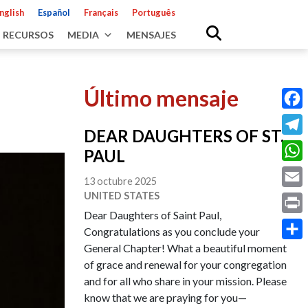
nglish
Español
Français
Português
RECURSOS
MEDIA
MENSAJES
Último mensaje
Fac
DEAR DAUGHTERS OF ST.
Tele
PAUL
Wha
13 octubre 2025
UNITED STATES
Emai
Dear Daughters of Saint Paul,
Prin
Congratulations as you conclude your
General Chapter! What a beautiful moment
Shar
of grace and renewal for your congregation
and for all who share in your mission. Please
know that we are praying for you—