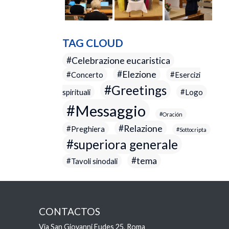
TAG CLOUD
Celebrazione eucaristica
Elezione
Concerto
Esercizi
Greetings
spirituali
Logo
Messaggio
Oración
Relazione
Preghiera
Sottocripta
superiora generale
tema
Tavoli sinodali
CONTACTOS
Via San Giovanni Eudes 25, Roma