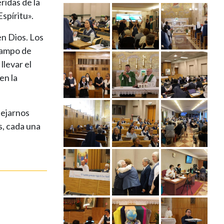
ridas de la
spíritu».
n Dios. Los
campo de
llevar el
en la
dejarnos
s, cada una