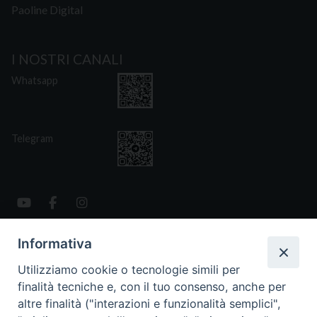
Paoline Digital
I NOSTRI CANALI
Whatsapp
Telegram
Informativa
CONTATTI
Via San Giovanni Eudes 25, Roma
Utilizziamo cookie o tecnologie simili per
06. 661.30.39
finalità tecniche e, con il tuo consenso, anche per
fsp@paoline.org
altre finalità ("interazioni e funzionalità semplici",