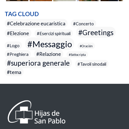
TAG CLOUD
Celebrazione eucaristica
Concerto
Greetings
Elezione
Esercizi spirituali
Messaggio
Logo
Oración
Relazione
Preghiera
Sottocripta
superiora generale
Tavoli sinodali
tema