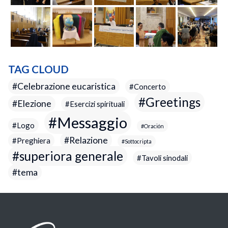
TAG CLOUD
Celebrazione eucaristica
Concerto
Greetings
Elezione
Esercizi spirituali
Messaggio
Logo
Oración
Relazione
Preghiera
Sottocripta
superiora generale
Tavoli sinodali
tema