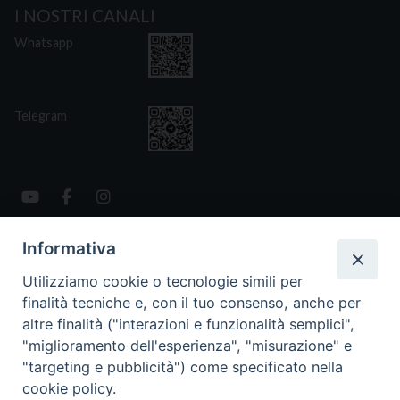
I NOSTRI CANALI
Whatsapp
Telegram
Informativa
CONTATTI
Via San Giovanni Eudes 25, Roma
Utilizziamo cookie o tecnologie simili per
06. 661.30.39
finalità tecniche e, con il tuo consenso, anche per
fsp@paoline.org
altre finalità ("interazioni e funzionalità semplici",
"miglioramento dell'esperienza", "misurazione" e
- Privacy Policy
"targeting e pubblicità") come specificato nella
- Cookie Policy
cookie policy.
- Aggiorna Preferenze Cookies