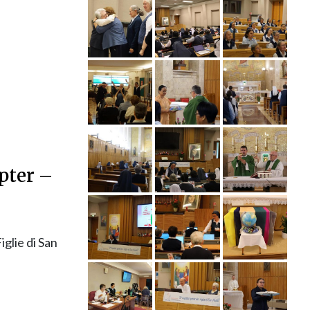
pter –
glie di San