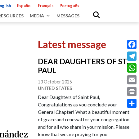
nglish
Español
Français
Português
RESOURCES
MEDIA
MESSAGES
Latest message
Fac
DEAR DAUGHTERS OF ST.
Tele
PAUL
Wha
13 October 2025
UNITED STATES
Emai
Dear Daughters of Saint Paul,
Prin
Congratulations as you conclude your
General Chapter! What a beautiful moment
Shar
of grace and renewal for your congregation
and for all who share in your mission. Please
rnández
know that we are praying for you—