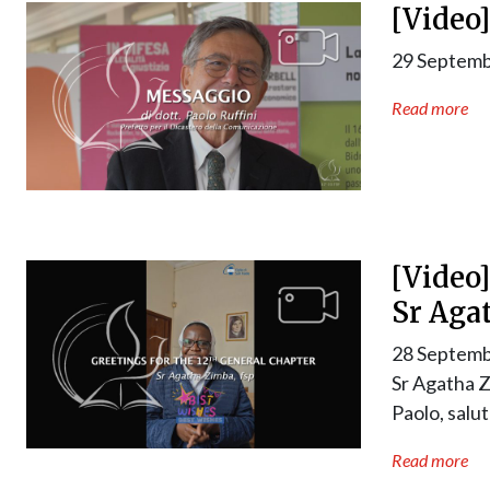
[Video]
29 Septemb
Read more
[Video]
Sr Aga
28 Septemb
Sr Agatha Z
Paolo, salu
Read more