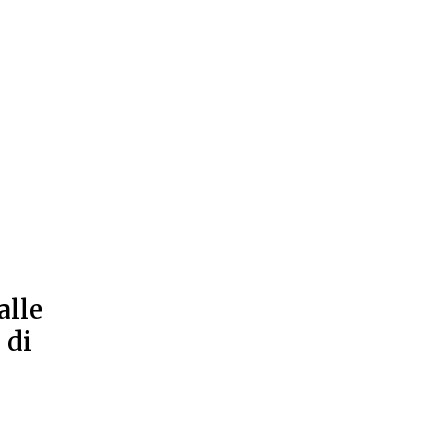
alle
 di