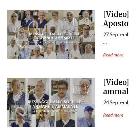
[Video]
Apost
27 Septemb
…
Read more
[Video]
ammala
24 Septemb
Read more