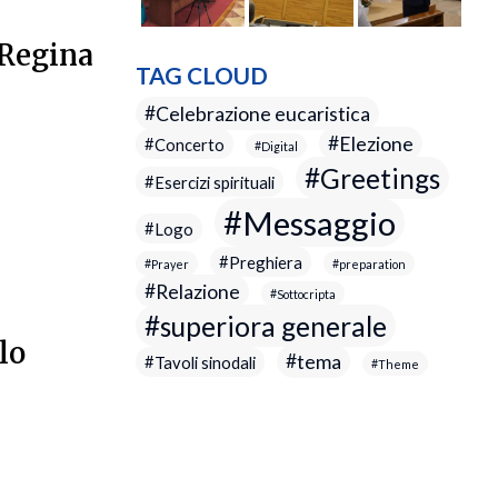
 Regina
TAG CLOUD
Celebrazione eucaristica
Elezione
Concerto
Digital
Greetings
Esercizi spirituali
Messaggio
Logo
Preghiera
Prayer
preparation
Relazione
Sottocripta
superiora generale
lo
tema
Tavoli sinodali
Theme