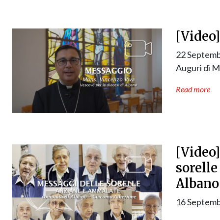
[Video
22 Septemb
Auguri di M
Read more
[Video]
sorell
Albano
16 Septemb