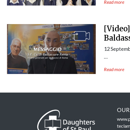
Read more
[Video]
Baldas
12 Septemb
…
Read more
OUR
www.p
teclam