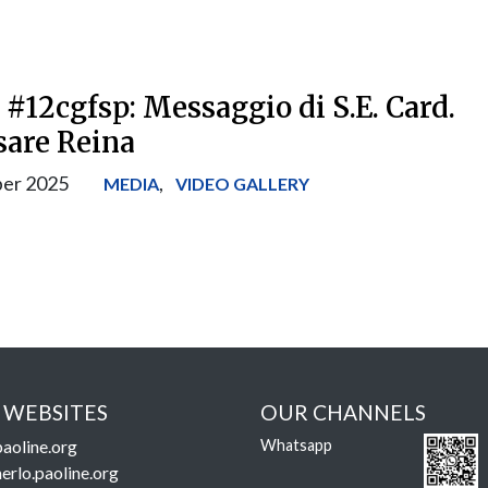
 #12cgfsp: Messaggio di S.E. Card.
sare Reina
er 2025
,
MEDIA
VIDEO GALLERY
 WEBSITES
OUR CHANNELS
aoline.org
Whatsapp
erlo.paoline.org