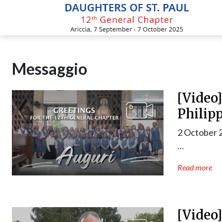
Skip
to
content
Messaggio
[Video]
Philip
2 October 
…
Read more
[Video