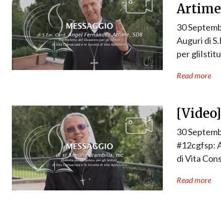
Artime
30 Septemb
Auguri di S
per gliIstit
Read more
[Video
30 Septemb
#12cgfsp: Au
di Vita Con
Read more